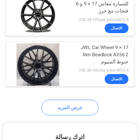
للسيارة مقاس 17 × 9 و 6
فتحات مع خرز
USD 30-100/per piece MOQ:4
الاتصال
17 × 9 JWL Car Wheel
Rim Beadlock A356.2
جنوط ألمنيوم
USD 30-100/per piece MOQ:4
الاتصال
عرض المزيد
اترك رسالة