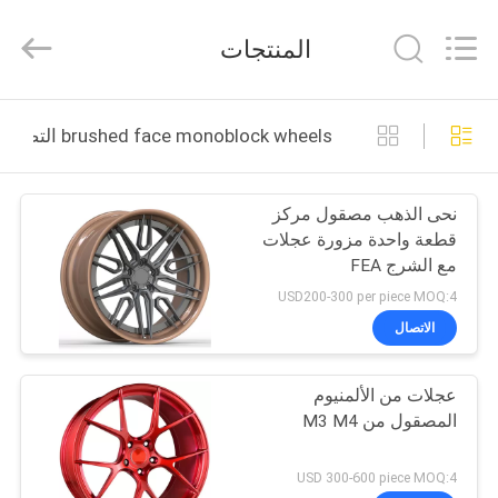
Shanghai
Rimax
Industry
المنتجات
Co.,Ltd.
All
Rights
Reserved.
الصفحة
brushed face monoblock wheels التصنيع عبر الإنترنت
الرئيسية
نحى الذهب مصقول مركز
منتجات
قطعة واحدة مزورة عجلات
مع الشرج FEA
معلومات
USD200-300 per piece MOQ:4
عنا
الاتصال
عجلات من الألمنيوم
جولة
المصقول من M3 M4
في
المعمل
USD 300-600 piece MOQ:4