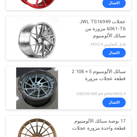
الاتصال
مراقبة
عجلات JWL TS16949
الجودة
6061-T6 مزورة من
سبائك الألومنيوم
اتصل
قابل للتفاوض MOQ:4
بنا
الاتصال
سبائك الألومنيوم 5 × 108 2
اطلب
قطعة عجلات مزورة
اقتباس
USD200-300 per piece MOQ:4
خريطة
الاتصال
الموقع
17 بوصة سبائك الألومنيوم
قطعة واحدة مزورة عجلات
PRIVACY