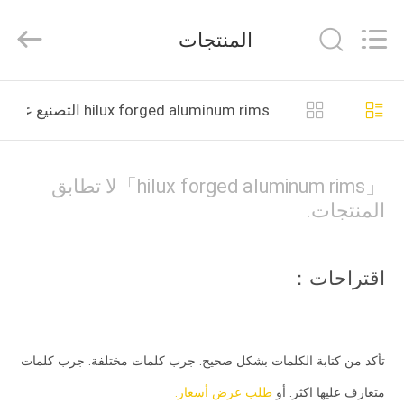
Shanghai
Rimax
Industry
المنتجات
Co.,Ltd.
All
Rights
Reserved.
الصفحة
hilux forged aluminum rims التصنيع عبر الإنترنت
الرئيسية
منتجات
「hilux forged aluminum rims」لا تطابق
المنتجات.
معلومات
عنا
اقتراحات：
جولة
في
تأكد من كتابة الكلمات بشكل صحيح. جرب كلمات مختلفة. جرب كلمات
المعمل
متعارف عليها اكثر. أو
طلب عرض أسعار.