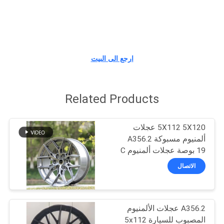
مراقبة
الجودة
ارجع الى البيت
اتصل
بنا
Related Products
اطلب
5X112 5X120 عجلات
اقتباس
ألمنيوم مسبوكة A356.2
19 بوصة عجلات ألمنيوم C
الفئة 3 سلسلة
الاتصال
خريطة
الموقع
A356.2 عجلات الألمنيوم
PRIVACY
المصبوب للسيارة 5x112