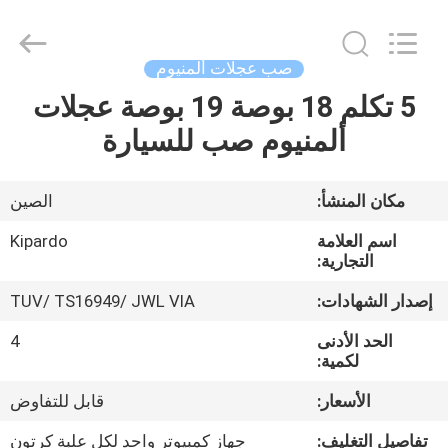
Shanghai
Rimax
Industry
Co.,Ltd.
All
صب عجلات ألمنيوم
Rights
Reserved.
5 تكلم 18 بوصة 19 بوصة عجلات
الصفحة
ألمنيوم صب للسيارة
الرئيسية
منتجات
مكان المنشأ:
الصين
اسم العلامة
Kipardo
معلومات
التجارية:
عنا
إصدار الشهادات:
TUV/ TS16949/ JWL VIA
الحد الأدنى
4
جولة
لكمية:
في
الأسعار:
قابل للتفاوض
المعمل
تفاصيل التغليف:
جهاز كمبيوتر واحد لكل علبة كرتون