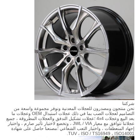
شركتنا
نحن منتجون ومصدرون للعجلات المعدنية ونوفر مجموعة واسعة من
التصاميم لعجلات الصب بما في ذلك عجلات استبدال OEM وعجلات ما
بعد البيع وعجلات 4x4 ؛عجلات تشكيل التدفق والعجلات المطروقة ، جميع
عجلاتنا تتوافق مع معيار JWL / VIA ، وتخضع لاختبار تأثير صارم ، واختبار
إجهاد المنعطفات ، واختبار التعب الشعاعي ؛مصنعنا حاصل على شهادة
TUV ، ISO / TS16949 ، ISO14001.