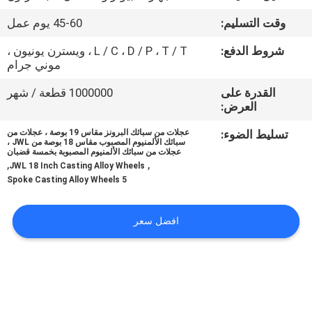
وقت التسليم:
45-60 يوم عمل
مراقبة
شروط الدفع:
L / C ، D / P ، T / T ، ويسترن يونيون ،
الجودة
موني جرام
القدرة على
1000000 قطعة / شهر
اتصل
العرض:
بنا
تسليط الضوء:
عجلات من سبائك البرونز مقاس 19 بوصة ، عجلات من
سبائك الألمنيوم المصبوب مقاس 18 بوصة من JWL ،
عجلات من سبائك الألمنيوم المصبوبة بخمسة قضبان
,
,
اطلب
JWL 18 Inch Casting Alloy Wheels
5 Spoke Casting Alloy Wheels
اقتباس
افضل سعر
خريطة
الموقع
PRIVACY