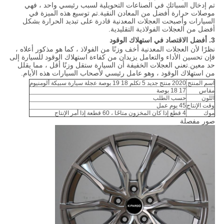
تم إدخال السبائك في الصناعات التحويلية لسبب رئيسي واحد ، فهي
موصلات حرارة أفضل من المعادن النقية.تم توسيع هذه الميزة في
السيارات وأصبحت العجلات المعدنية قادرة على تبديد الحرارة بشكل
أفضل من العجلات الفولاذية التقليدية.
3. أفضل الاقتصاد في استهلاك الوقود
نظرًا لأن العجلات المعدنية أخف وزنًا من الفولاذ ، كما هو مذكور أعلاه ،
فإن تحسين الأداء والتعامل يزيدان من كفاءة استهلاك الوقود للسيارة إلى
حد معين.تعني العجلات الخفيفة أن السيارة ستقل وزنًا أقل ، مما يقلل
من استهلاك الوقود ، وهو عامل رئيسي لأصحاب السيارات هذه الأيام.
اسم المنتج
2020 منتج جديد 5 تكلم 18 19 بوصة عجلة سيارة سبيكة ألومنيوم
مقاس
17 18 بوصة
اللون
حسب الطلب
وقت الإنتاج
45 يوم عمل
موك
4 قطع إذا كان المخزون متاحًا ، 60 قطعة إذا أمر الإنتاج
صور مفصلة