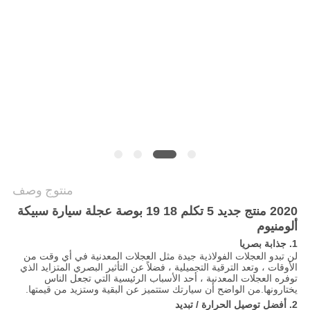
POLICY
منتوج وصف
2020 منتج جديد 5 تكلم 18 19 بوصة عجلة سيارة سبيكة
ألومنيوم
1. جذابة بصريا
لن تبدو العجلات الفولاذية جيدة مثل العجلات المعدنية في أي وقت من
الأوقات ، وتعد الترقية التجميلية ، فضلاً عن التأثير البصري المتزايد الذي
توفره العجلات المعدنية ، أحد الأسباب الرئيسية التي تجعل الناس
يختارونها.من الواضح أن سيارتك ستتميز عن البقية وستزيد من قيمتها.
2. أفضل توصيل الحرارة / تبديد