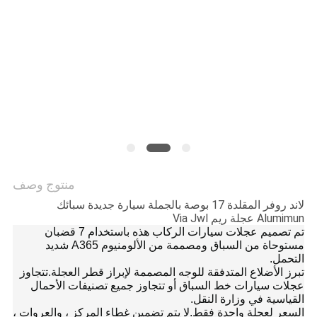
POLICY
منتوج وصف
لاند روفر المقلدة 17 بوصة بالجملة سيارة جديدة سبائك
Alumimun عجلة ريم Via Jwl
تم تصميم عجلات سيارات الركاب هذه باستخدام 7 قضبان
مستوحاة من السباق ومصممة من الألومنيوم A365 شديد
التحمل.
تبرز الأضلاع المتدفقة للوجه المصممة لإبراز قطر العجلة.تتجاوز
عجلات سيارات خط السباق أو تتجاوز جميع تصنيفات الأحمال
القياسية في وزارة النقل.
السعر لعجلة واحدة فقط.لا يتم تضمين غطاء المركز ، والعروات ،