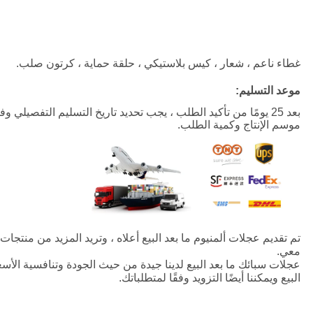
لاند روفر المقلدة 17 بوصة بالجملة سيارة جديدة سبائك Alumimun عجلة ريم فيا
غطاء ناعم ، شعار ، كيس بلاستيكي ، حلقة حماية ، كرتون صلب.
موعد التسليم:
بعد 25 يومًا من تأكيد الطلب ، يجب تحديد تاريخ التسليم التفصيلي وفقًا لـ
موسم الإنتاج وكمية الطلب.
لاند روفر المقلدة 17 بوصة بالجملة سيارة جديدة سبائك Alumimun عجلة ريم Via Jwl
تم تقديم عجلات ألمنيوم ما بعد البيع أعلاه ، وتريد المزيد من منتجات 
معي.
عجلات سبائك ما بعد البيع لدينا جيدة من حيث الجودة وتنافسية الأ
البيع ويمكننا أيضًا التزويد وفقًا لمتطلباتك.
بوصة للبيع بالجملة سيارة جديدة من سبيكة ألوميمون حافة عبر Jwl