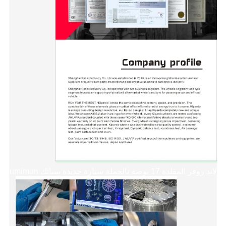
لاند روفر المقلدة 17 بوصة بالجملة سيارة جديدة سبائك Alumimun عجلة ريم Via Jwl