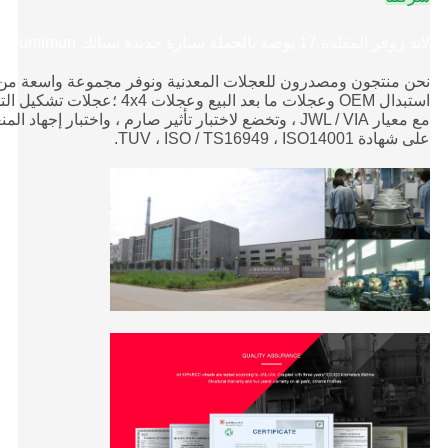
لاند روفر المقلدة 17 بوصة بالجملة سيارة جديدة سبائك Alumimun عجلة ريم Via Jwl
نحن منتجون ومصدرون للعجلات المعدنية ونوفر مجموعة واسعة من 
استبدال OEM وعجلات ما بعد البي
مع معيار JWL / VIA ، وتخضع لاختبار تأثير صارم ، واختبا
على شهادة TUV ، ISO / TS16949 ، ISO14001.