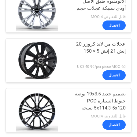
الألومنيوم طبق الاصل
أودي سبيكة عجلات حجم
18 19 20
قابل للتفاوض MOQ:4
الاتصال
عجلات من لاند كروزر 20
إنش 21 إنش 5 × 150
USD 40-90/per piece MOQ:60
الاتصال
تصميم جديد 19x8.5 بوصة
جنوط السيارة PCD
5x114.3 5x120 نسخة
طبق الأصل عجلات من
قابل للتفاوض MOQ:4
سبائك أودي ما بعد البيع
الاتصال