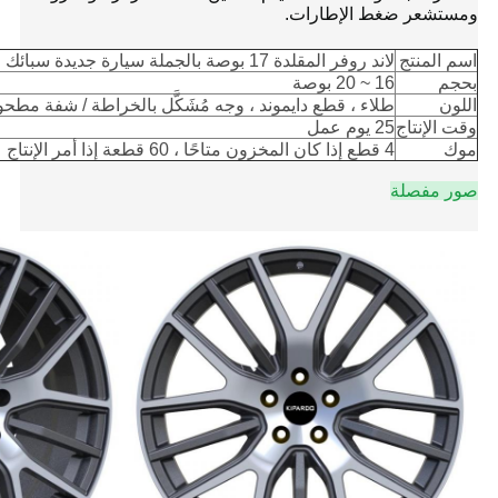
ومستشعر ضغط الإطارات.
اسم المنتج
لاند روفر المقلدة 17 بوصة بالجملة سيارة جديدة سبائك Alumimun عجلة ريم Via Jwl
بحجم
16 ~ 20 بوصة
اللون
طلاء ، قطع دايموند ، وجه مُشَكَّل بالخراطة / شفة مط
وقت الإنتاج
25 يوم عمل
موك
4 قطع إذا كان المخزون متاحًا ، 60 قطعة إذا أمر الإنتاج
صور مفصلة