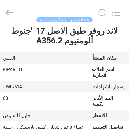
Shanghai
Rimax
Industry
Co.,Ltd.
All
عجلات من سبائك متماثلة
Rights
Reserved.
لاند روفر طبق الاصل 17 "جنوط
الصفحة
ألومنيوم A356.2
الرئيسية
منتجات
مكان المنشأ:
الصين
اسم العلامة
KIPARDO
معلومات
التجارية:
عنا
إصدار الشهادات:
JWL/VIA
الحد الأدنى
60
جولة
لكمية:
في
الأسعار:
قابل للتفاوض
المعمل
تفاصيل التغليف:
غطاء ناعم ، شعار ، كيس بلاستيكي ، حلقة