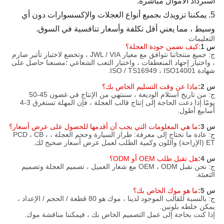
استرداد الأموال مباشرة.
5. يمكننا تزويدك بجميع أنواع العجلات والإكسسوارات دون أي
وسيط ، مما يعني أقل تكلفة وأسعار تنافسية في السوق.
التعليمات
س 1:
كيف نضمن جودة العجلة؟
ج: جميع منتجاتنا تتوافق مع معيار JWL / VIA ، وتخضع لاختبار تأثير صارم
، واختبار إجهاد المنعطفات ، واختبار التعب الشعاعي ؛مصنعنا حاصل على
شهادة ISO / TS16949 ، ISO14001.
س 2:
ماذا عن وقت التسليم الخاص بك؟
ج: من تاريخ استلام الوديعة ، سننتهي من الإنتاج في غضون 45-50
يومًا.إذا دعت الحاجة إلى إنتاج قالب العجلة ، فإن المهلة تستغرق 3-4
أسابيع أطول.
س 3:
ما هي المعلومات التي يجب أن أقدمها للحصول على عرض أسعار؟
ج: عادة ما نحتاج إلى معرفة: طراز السيارة وحجم العجلة ، PCD ، CB ،
ET (الإزاحة) واللون وكمية الطلب لعمل عرض أسعار صحيح لك.
س 4:
هل تقبل طلب OEM أو ODM؟
ج: نحن نقبل OEM ، ODM مع شعار العميل ، تصميم العجلة وتصميم
التعبئة.
س 5:
ما هو موك الخاص بك؟
ج: بالنسبة للقالب الموجود لدينا ، موك هو 80 قطعة / الحجم / الإعداد ،
يمكن خلطه بلونين.
إذا كنت بحاجة إلى عمل التصميم الخاص بك ، فيمكننا مناقشة موك.