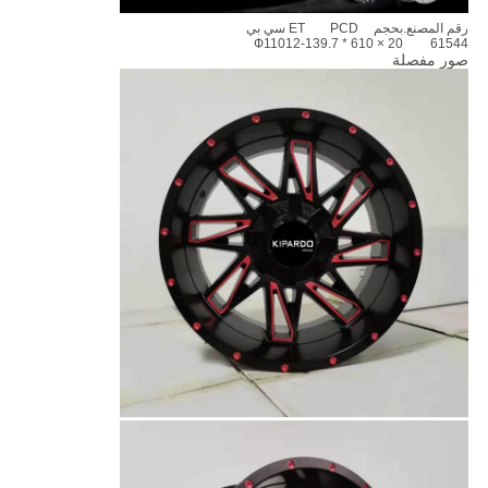
رقم المصنع.
بحجم
PCD
ET
سي بي
Ф110
-12
6 * 139.7
20 × 10
61544
صور مفصلة