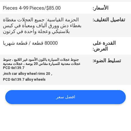
الأسعار:
$85.00/Pieces 4-99 Pieces
مراقبة
تفاصيل التغليف:
الحزمة القياسية: جميع العجلات مغطاة
الجودة
بغطاء دش وورق ألياف ومعبأة في كيس
بلاستيكي وعجلة واحدة في كرتون
اتصل
القدرة على
80000 قطعة / قطعة شهريا
العرض:
بنا
تسليط الضوء:
جنوط عجلات السيارة باللون الأسود غير اللامع ، جنوط
عجلات معدنية للسيارة مقاس 20 بوصة ، عجلات معدنية
PCD 6x139.7
اطلب
,
,
20 inch car alloy wheel rims
اقتباس
PCD 6x139.7 alloy wheels
افضل سعر
خريطة
الموقع
PRIVACY