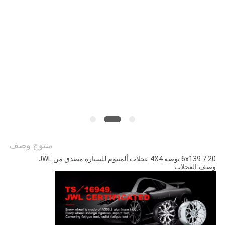
POLICY
منتوج وصف
6x139.7 20 بوصة 4X4 عجلات ألمنيوم للسيارة مصدق من JWL
وصف العجلات