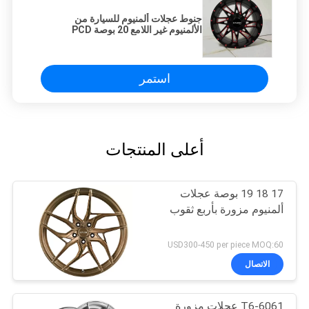
جنوط عجلات ألمنيوم للسيارة من
الألمنيوم غير اللامع 20 بوصة PCD
6x139.7
استمر
أعلى المنتجات
17 18 19 بوصة عجلات
ألمنيوم مزورة بأربع ثقوب
USD300-450 per piece MOQ:60
الاتصال
6061-T6 عجلات مزورة