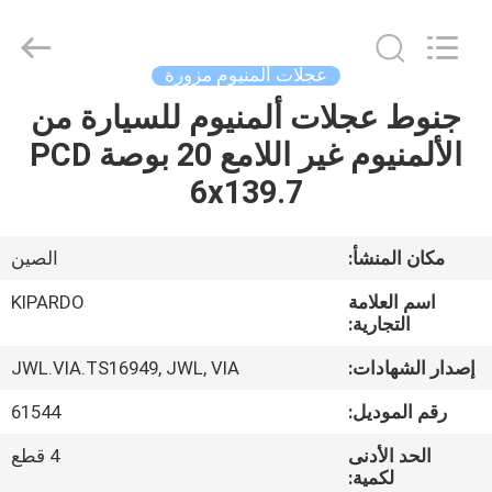
Shanghai
Rimax
Industry
Co.,Ltd.
All
عجلات ألمنيوم مزورة
Rights
Reserved.
جنوط عجلات ألمنيوم للسيارة من
الصفحة
الألمنيوم غير اللامع 20 بوصة PCD
الرئيسية
6x139.7
منتجات
مكان المنشأ:
الصين
معلومات
اسم العلامة
KIPARDO
عنا
التجارية:
إصدار الشهادات:
JWL.VIA.TS16949, JWL, VIA
جولة
رقم الموديل:
61544
في
الحد الأدنى
4 قطع
المعمل
لكمية: