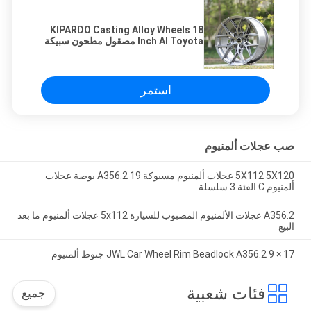
KIPARDO Casting Alloy Wheels 18
Inch Al Toyota مصقول مطحون سبيكة
عجلة حافة
استمر
صب عجلات ألمنيوم
5X112 5X120 عجلات ألمنيوم مسبوكة A356.2 19 بوصة عجلات
ألمنيوم C الفئة 3 سلسلة
A356.2 عجلات الألمنيوم المصبوب للسيارة 5x112 عجلات ألمنيوم ما بعد
البيع
17 × 9 JWL Car Wheel Rim Beadlock A356.2 جنوط ألمنيوم
فئات شعبية
جميع