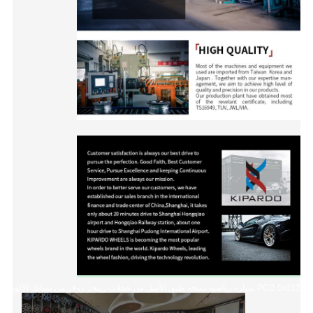
PCD 5x112 سيارة رياضية نسخة طبق الأصل من عجلات رينجر روفر من سبائك الألومنيوم لـ 15 16 17 18 19 20 بوصة