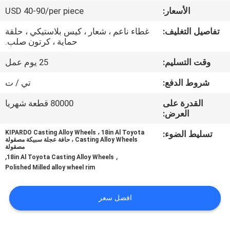
الأسعار:
USD 40-90/per piece
مراقبة
تفاصيل التغليف:
غطاء ناعم ، شعار ، كيس بلاستيكي ، حلقة
الجودة
حماية ، كرتون صلب.
وقت التسليم:
25 يوم عمل
اتصل
شروط الدفع:
تي / ت
بنا
القدرة على
80000 قطعة شهريا
العرض:
اطلب
تسليط الضوء:
KIPARDO Casting Alloy Wheels ، 18in Al Toyota
اقتباس
Casting Alloy Wheels ، حافة عجلة سبيكة مصقولة
مصقولة
,
,
18in Al Toyota Casting Alloy Wheels
Polished Milled alloy wheel rim
خريطة
الموقع
افضل سعر
PRIVACY