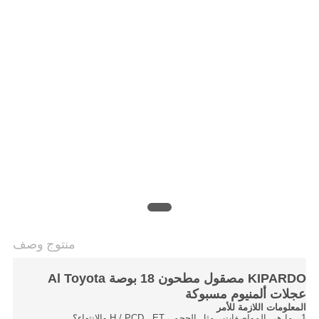
POLICY
منتوج وصف
KIPARDO مصقول مطحون 18 بوصة Al Toyota
عجلات ألمنيوم مسبوكة
المعلومات اللازمة للأمر
1 ، ما هي المواصفات ، مثل الحجم ، H / PCD ، ET والانتهاء؟