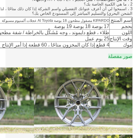
2 ، ما هي الكمية الخاصة بك؟
3 ، اسمحوا لي أن أعرف عنوانك التفصيلي واسم الشركة إذا كان ذلك متاحًا ، ل
الشحن البحري) والتسليم المباشر إلى المستودع الخاص بك؟
اسم المنتج
KIPARDO مصقول مطحون 18 بوصة Al Toyota عجلات ألمنيوم مسبوكة
بحجم
17 بوصة 18 بوصة 19 بوصة
اللون
طلاء ، قطع دايموند ، وجه مُشَكَّل بالخراطة / شفة مط
وقت الإنتاج
25 يوم عمل
موك
4 قطع إذا كان المخزون متاحًا ، 60 قطعة إذا أمر الإنتاج
صور مفصلة