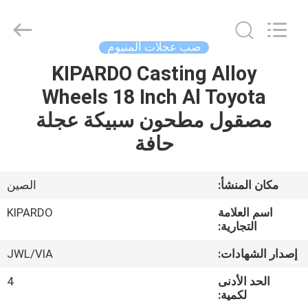
Shanghai
Rimax
Industry
Co.,Ltd.
All
صب عجلات ألمنيوم
Rights
Reserved.
KIPARDO Casting Alloy
الصفحة
Wheels 18 Inch Al Toyota
الرئيسية
مصقول مطحون سبيكة عجلة
منتجات
حافة
معلومات
مكان المنشأ:
الصين
عنا
اسم العلامة
KIPARDO
التجارية:
جولة
إصدار الشهادات:
JWL/VIA
في
الحد الأدنى
4
المعمل
لكمية: