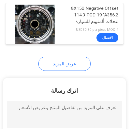
8X150 Negative Offset
6
114.3 PCD 19 "A356.2
عجلات ألمنيوم للسيارة
3 قطع عجلات مزورة
USD30-80 per piece MOQ:4
الاتصال
عرض المزيد
8
17 بوصة الحافات
اترك رسالة
متداخلة