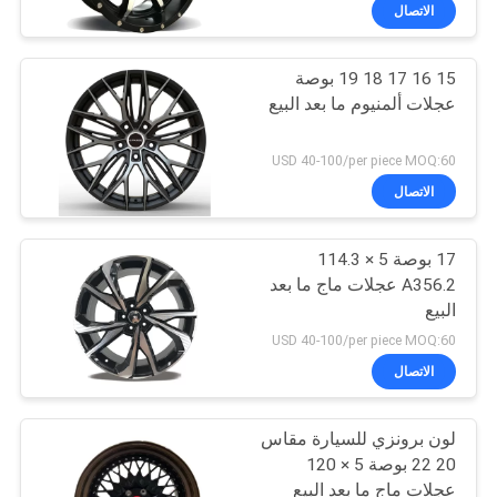
الاتصال
مراقبة
15 16 17 18 19 بوصة
الجودة
10
عجلات ألمنيوم ما بعد البيع
عجلات من خليط
اتصل
USD 40-100/per piece MOQ:60
السبائك
بنا
الاتصال
17 بوصة 5 × 114.3
اطلب
A356.2 عجلات ماج ما بعد
اقتباس
البيع
47
USD 40-100/per piece MOQ:60
عجلات من سبائك
خريطة
الاتصال
الموقع
متماثلة
لون برونزي للسيارة مقاس
20 22 بوصة 5 × 120
PRIVACY
عجلات ماج ما بعد البيع