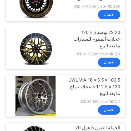
POLICY
USD 40-90/per piece MOQ:60
الاتصال
70
20 22 بوصة 5 × 120
ما بعد البيع ماج عجلات
عجلات ألمنيوم للسيارات
ما بعد البيع
USD 40-90/per piece MOQ:4
الاتصال
JWL VIA 18 × 8 5 × 100 5
88
× 112 5 × 120 عجلات ماج
4x4 جنوط الطرق
ما بعد البيع
USD 30-100/piece MOQ:4
الوعرة
الاتصال
الجملة الصين 5 هول 20