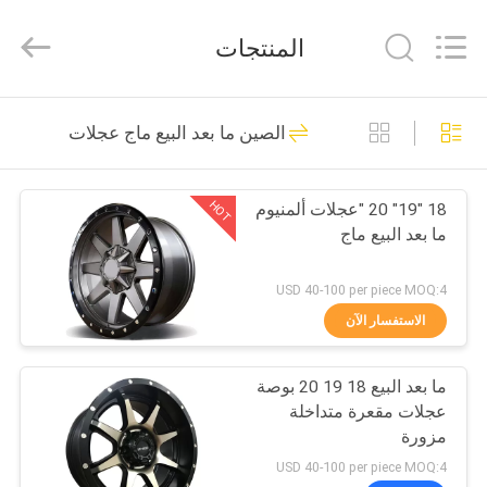
Shanghai
Rimax
Industry
المنتجات
Co.,Ltd.
All
Rights
Reserved.
الصفحة
62
الصين ما بعد البيع ماج عجلات
الرئيسية
صب عجلات ألمنيوم
HOT
18 "19" 20 "عجلات ألمنيوم
منتجات
ما بعد البيع ماج
معلومات
USD 40-100 per piece MOQ:4
عنا
الاستفسار الآن
51
ما بعد البيع 18 19 20 بوصة
جولة
عجلات ألمنيوم مزورة
عجلات مقعرة متداخلة
في
مزورة
المعمل
USD 40-100 per piece MOQ:4