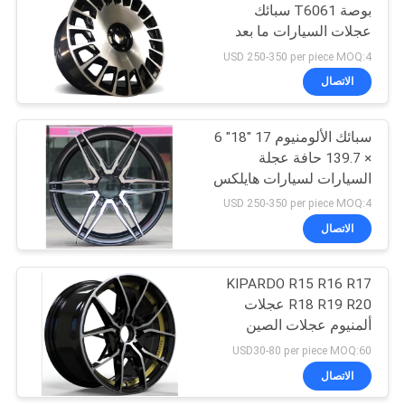
بوصة T6061 سبائك
عجلات السيارات ما بعد
6
البيع الحافات
USD 250-350 per piece MOQ:4
عجلات مزورة قطعة
الاتصال
واحدة
سبائك الألومنيوم 17 "18" 6
× 139.7 حافة عجلة
السيارات لسيارات هايلكس
USD 250-350 per piece MOQ:4
الاتصال
7
KIPARDO R15 R16 R17
2 قطعة عجلات مزورة
R18 R19 R20 عجلات
ألمنيوم عجلات الصين
الصانع أسعار الجملة JWL /
USD30-80 per piece MOQ:60
VIA / شهادة TUV
الاتصال